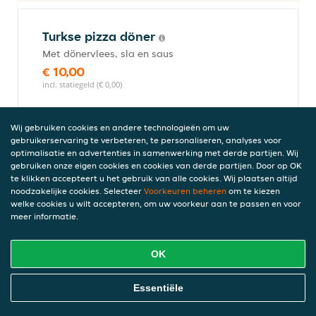
Turkse pizza döner
Met dönervlees, sla en saus
€ 10,00
incl. statiegeld (€ 0,00)
Wij gebruiken cookies en andere technologieën om uw
gebruikerservaring te verbeteren, te personaliseren, analyses voor
Turkse pizza
optimalisatie en advertenties in samenwerking met derde partijen. Wij
Met sla en saus
gebruiken onze eigen cookies en cookies van derde partijen. Door op OK
€ 7,00
te klikken accepteert u het gebruik van alle cookies. Wij plaatsen altijd
noodzakelijke cookies. Selecteer
Voorkeuren beheren
om te kiezen
incl. statiegeld (€ 0,00)
welke cookies u wilt accepteren, om uw voorkeur aan te passen en voor
meer informatie.
Halve haan
OK
Online Eten Bestellen
Essentiële
Schotel halve haan