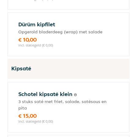
Dürüm kipfilet
Opgerold bladerdeeg (wrap) met salade
€ 10,00
incl. statiegeld (€ 0,00)
Kipsaté
Schotel kipsaté klein
3 stuks saté met friet, salade, satésaus en
pita
€ 15,00
incl. statiegeld (€ 0,00)