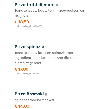
Pizza frutti di mare
Tomatensaus, kaas, tonijn, zeevruchten en
ansjovis
€ 18,50
incl. statiegeld (€ 0,00)
Pizza spinazie
Tomatensaus, kaas en spinazie met 1
ingrediënt naar keuze mozzarellakaas,
eieren of gehakt
€ 17,00
incl. statiegeld (€ 0,00)
Pizza Bramski
half shoarma half hawaiï
€ 14,00