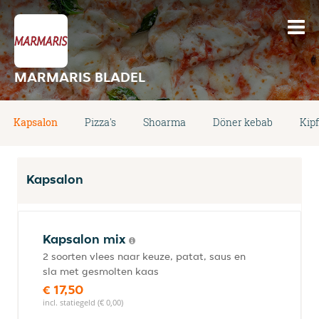
MARMARIS BLADEL
Kapsalon
Pizza's
Shoarma
Döner kebab
Kipf
Kapsalon
Kapsalon mix
2 soorten vlees naar keuze, patat, saus en
sla met gesmolten kaas
€ 17,50
incl. statiegeld (€ 0,00)