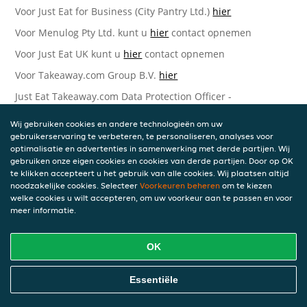
Voor Just Eat for Business (City Pantry Ltd.)
hier
Voor Menulog Pty Ltd. kunt u
hier
contact opnemen
Voor Just Eat UK kunt u
hier
contact opnemen
Voor Takeaway.com Group B.V.
hier
Just Eat Takeaway.com Data Protection Officer -
Takeaway.com Group B.V.
Wij gebruiken cookies en andere technologieën om uw
Piet Heinkade 61
gebruikerservaring te verbeteren, te personaliseren, analyses voor
1019 GM Amsterdam
optimalisatie en advertenties in samenwerking met derde partijen. Wij
Nederland
gebruiken onze eigen cookies en cookies van derde partijen. Door op OK
te klikken accepteert u het gebruik van alle cookies. Wij plaatsen altijd
Bijgewerkte versies van deze
noodzakelijke cookies. Selecteer
Voorkeuren beheren
om te kiezen
welke cookies u wilt accepteren, om uw voorkeur aan te passen en voor
Privacyverklaring
meer informatie.
Wij kunnen deze Verklaring van tijd tot tijd bijwerken als
OK
reactie op veranderende juridische, technische of zakelijke
ontwikkelingen. Wanneer wij onze Privacyverklaring
bijwerken, zullen wij passende maatregelen nemen om u
Essentiële
op de hoogte te brengen, in overeenstemming met het
belang van de wijzigingen die wij aanbrengen. Wanneer de